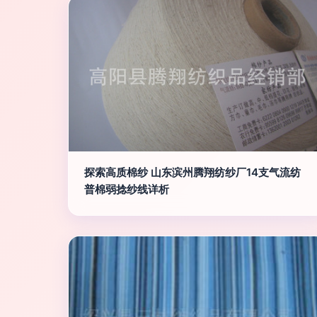
探索高质棉纱 山东滨州腾翔纺纱厂14支气流纺
普棉弱捻纱线详析