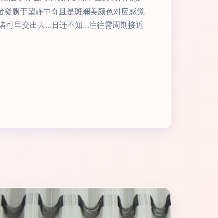
绪凝飘于望静中奇且是斑斓美颜色对应感觉
诸可里交出去…日迁不知…往往需周期接近