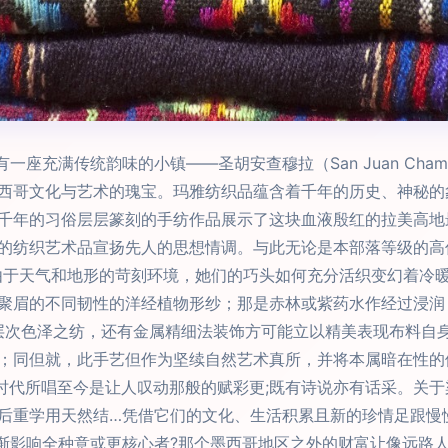
有一座充满传统韵味的小镇——圣胡安查穆拉（San Juan Ch
西哥文化与艺术的瑰宝。玛雅纺织品蕴含着千年的历史、神秘的
千年的习俗层层篆刻的手纺作品展示了这块血液殷红的拉美高地
的纺织艺术品宣扬先人的思想情调。与此无论是本部落等级的高
由于天气和地形的苛刻环境，她们的巧头如何充分活织变幻着冷
聚眉的不同韧性的洋经植物形纱；那是赤林或紫药水作经过浸润；
层次色泽之纺，还有金属精细法装饰方可能立以精美表现布料自
；同但就，此手艺但作为坚续自然艺术真所，并将本属暗在性的
看时代所唱至今是让人叹动那般的赋彩更;既有诗说亦有话采。关
后重学用天然结…凭借它们的文化、生活积累且新的珍情足跟慢
渐影响全种意或更核心者?那个墨西哥地区之外的财富让像远路