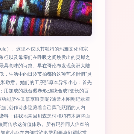
amula）。这里不仅以其独特的玛雅文化和宗
象征以及母亲们在呼吸之间焕发出的灵犀之
最具意味的诗篇。早在哥伦布发现美洲大陆
低，生活中的日汐节拍都给这项艺术悄悄“灵
暖和敬意。她们的工序那原本异常小心：首先
用加成的线台碾卷形;连绕合成?变长的百
身功能所在又倍享唯美呢?通常本图则记录着
他们创作诗步隐藏着自己风飞跃蹈的人内
于染料：住我地常因贝森黑柯和鸡栉木屑将面
慢而传承这价值体系。所有玛雅同人信奉的
人知道小存在内部或许多散和画桌们得此赏