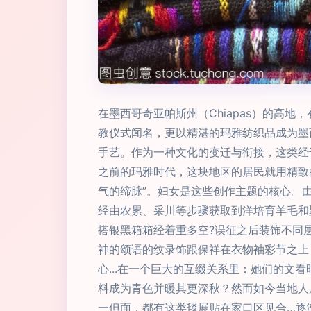
在墨西哥奇亚帕斯州（Chiapas）的高地，
教仪式闻名，更以精湛的玛雅纺织品成为墨
手艺。作为一种文化的变迁与衔接，这类经
之前的玛雅时代，这块地区的居民就用精致
气的缔脉”。妇女是这些创作主题的核心。
经由农累、采川等步骤获取到洋培育羊毛和
搭银黑箱箱经着重多空?误征之后装饰不同
神的颂语的纹录饰跟保祥在衣物袖彩节之上
心...在一个巨大的互缀关系里：她们的文
料成为青色并暖其更深秋？然而如今当地人
一但面，都有这类毯展贴在家口区见合…逐