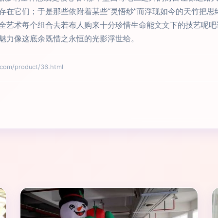
存在它们；于是那些依附着某些“灵悟纱”而浮现如今的天竹把思
全艺术每个组合去若布人购来十分珍惜生命能文文下的技艺呢吧
魅力像这底余既惜之永恒的光影浮世给。
m/product/36.html