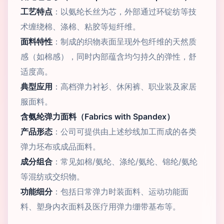
工艺特点
：以氨纶长丝为芯，外部通过环锭纺等技
术缠绕棉、涤棉、粘胶等短纤维。
面料特性
：制成的织物表面呈现外包纤维的天然质
感（如棉感），同时内部蕴含均匀持久的弹性，舒
适度高。
典型应用
：高档弹力衬衫、休闲裤、职业装及家居
服面料。
含氨纶弹力面料（Fabrics with Spandex）
产品形态
：公司可提供由上述纱线加工而成的各类
弹力坯布或成品面料。
成分组合
：常见如棉/氨纶、涤纶/氨纶、锦纶/氨纶
等混纺或交织物。
功能细分
：包括日常弹力时装面料、运动功能面
料、塑身内衣面料及医疗用弹力绷带基布等。